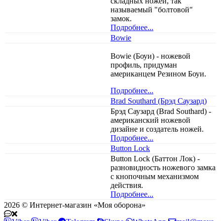
складных ножей, так
называемый "болтовой"
замок.
Подробнее...
Bowie
Bowie (Боуи) - ножевой
профиль, придуман
американцем Резином Боуи.
Подробнее...
Brad Southard (Брэд Саузард)
Брэд Саузард (Brad Southard) -
американский ножевой
дизайне и создатель ножей.
Подробнее...
Button Lock
Button Lock (Баттон Лок) -
разновидность ножевого замка
с кнопочным механизмом
действия.
Подробнее...
2026 © Интернет-магазин «Моя оборона»