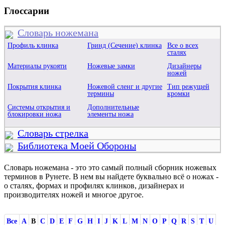
Глоссарии
Словарь ножемана
Профиль клинка
Гринд (Сечение) клинка
Все о всех
сталях
Материалы рукояти
Ножевые замки
Дизайнеры
ножей
Покрытия клинка
Ножевой сленг и другие
Тип режущей
термины
кромки
Системы открытия и
Дополнительные
блокировки ножа
элементы ножа
Словарь стрелка
Библиотека Моей Обороны
Словарь ножемана - это это самый полный сборник ножевых
терминов в Рунете. В нем вы найдете буквально всё о ножах -
о сталях, формах и профилях клинков, дизайнерах и
производителях ножей и многое другое.
Все
A
B
C
D
E
F
G
H
I
J
K
L
M
N
O
P
Q
R
S
T
U