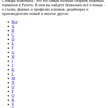
Словарь ножемана - это это самый полный сборник ножевых
терминов в Рунете. В нем вы найдете буквально всё о ножах -
о сталях, формах и профилях клинков, дизайнерах и
производителях ножей и многое другое.
Все
A
B
C
D
E
F
G
H
I
J
K
L
M
N
O
P
Q
R
S