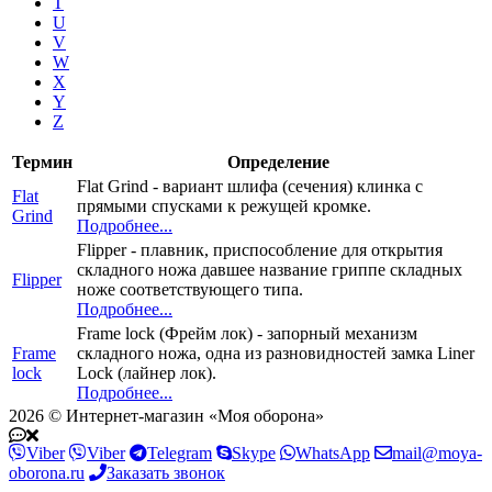
T
U
V
W
X
Y
Z
Термин
Определение
Flat Grind - вариант шлифа (сечения) клинка с
Flat
прямыми спусками к режущей кромке.
Grind
Подробнее...
Flipper - плавник, приспособление для открытия
складного ножа давшее название гриппе складных
Flipper
ноже соответствующего типа.
Подробнее...
Frame lock (Фрейм лок) - запорный механизм
Frame
складного ножа, одна из разновидностей замка Liner
lock
Lock (лайнер лок).
Подробнее...
2026 © Интернет-магазин «Моя оборона»
Viber
Viber
Telegram
Skype
WhatsApp
mail@moya-
oborona.ru
Заказать звонок