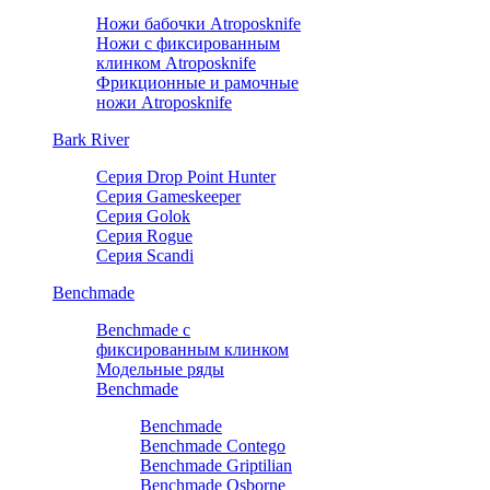
Ножи бабочки Atroposknife
Ножи с фиксированным
клинком Atroposknife
Фрикционные и рамочные
ножи Atroposknife
Bark River
Серия Drop Point Hunter
Серия Gameskeeper
Серия Golok
Серия Rogue
Серия Scandi
Benchmade
Benchmade с
фиксированным клинком
Модельные ряды
Benchmade
Benchmade
Benchmade Contego
Benchmade Griptilian
Benchmade Osborne