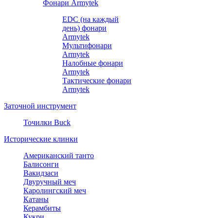
Фонари Armytek
EDC (на каждый
день) фонари
Armytek
Мультифонари
Armytek
Налобные фонари
Armytek
Тактические фонари
Armytek
Заточной инструмент
Точилки Buck
Исторические клинки
Американский танто
Балисонги
Вакидзаси
Двуручный меч
Каролингский меч
Катаны
Керамбиты
Кукри