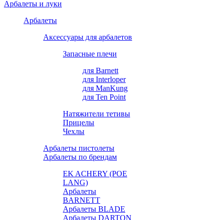
Арбалеты и луки
Арбалеты
Аксессуары для арбалетов
Запасные плечи
для Barnett
для Interloper
для ManKung
для Ten Point
Натяжители тетивы
Прицелы
Чехлы
Арбалеты пистолеты
Арбалеты по брендам
EK ACHERY (POE
LANG)
Арбалеты
BARNETT
Арбалеты BLADE
Арбалеты DARTON