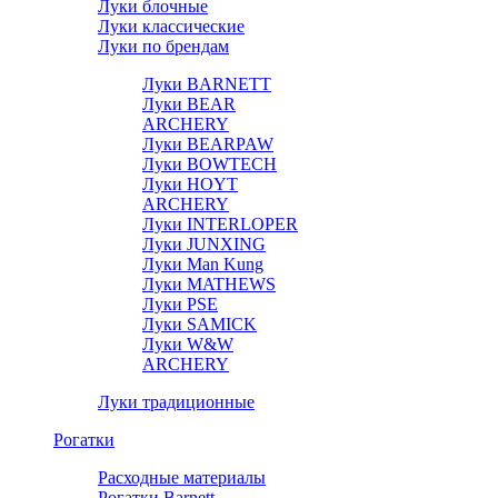
Луки блочные
Луки классические
Луки по брендам
Луки BARNETT
Луки BEAR
ARCHERY
Луки BEARPAW
Луки BOWTECH
Луки HOYT
ARCHERY
Луки INTERLOPER
Луки JUNXING
Луки Man Kung
Луки MATHEWS
Луки PSE
Луки SAMICK
Луки W&W
ARCHERY
Луки традиционные
Рогатки
Расходные материалы
Рогатки Barnett