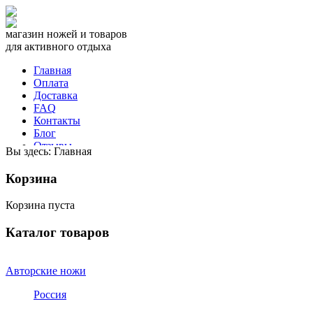
магазин ножей и товаров
для активного отдыха
Главная
Оплата
Доставка
FAQ
Контакты
Блог
Отзывы
Вы здесь:
Главная
СПРАВОЧНИК
Корзина
звоните прямо сейчас
+7 981
975 3050
Корзина пуста
или напишите нам
Каталог товаров
Авторские ножи
Россия