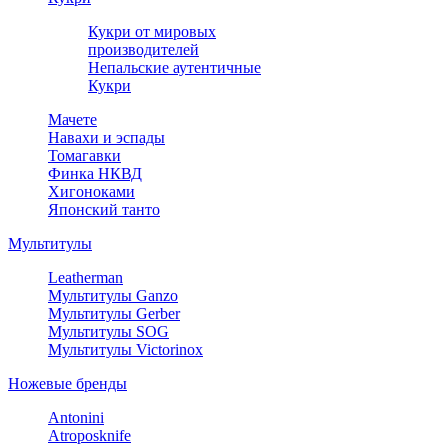
Кукри от мировых
производителей
Непальские аутентичные
Кукри
Мачете
Навахи и эспады
Томагавки
Финка НКВД
Хигоноками
Японский танто
Мультитулы
Leatherman
Мультитулы Ganzo
Мультитулы Gerber
Мультитулы SOG
Мультитулы Victorinox
Ножевые бренды
Antonini
Atroposknife