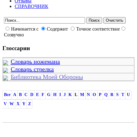
Отзывы
СПРАВОЧНИК
Начинается с
Содержит
Точное соответствие
Созвучно
Глоссарии
Словарь ножемана
Словарь стрелка
Библиотека Моей Обороны
Все
A
B
C
D
E
F
G
H
I
J
K
L
M
N
O
P
Q
R
S
T
U
V
W
X
Y
Z