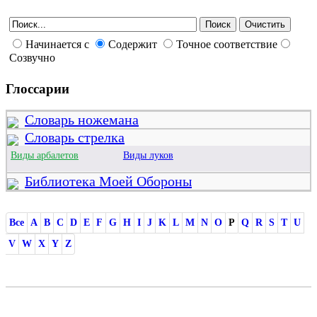
Начинается с
Содержит
Точное соответствие
Созвучно
Глоссарии
Словарь ножемана
Словарь стрелка
Виды арбалетов
Виды луков
Библиотека Моей Обороны
Все
A
B
C
D
E
F
G
H
I
J
K
L
M
N
O
P
Q
R
S
T
U
V
W
X
Y
Z