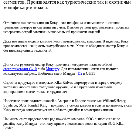
сегментов. Производятся как туристические так и охотничьи
модификации ножей.
Отличительная черта клинков Кику – это шлифовка и знаменитое кислотное
травление, которое не спутаешь ни с чем. Именно ручной труд позволяет добиться
невероятно острой заточки и максимальной прочности изделий.
Даже новейшие модели клинков носят печать древних традиций. В изделиях Кику
прослеживается изящность самурайского меча. Хотя не обходится мастер Кику и
без инновационных технологий.
Для своих рукоятей мастер Кику применяет негорючее и влагостойкий
стеклотекстолит G-10
либо
Микарту
. Для изготовления ножен как правило
используется кайдекс. Любимые стали Мацуда -
D2
и OU31
Спрос на продукцию мастерских Kiku Knives формируется в первую очередь
частными любителями холодного оружия, но и с крупными ножевыми
корпорациями мастер также сотрудничает.
Известные производители ножей в Америке и Европе, такие как William&Henry,
Spyderco, SOG, Randall King – покупают у сенсея клинки и услуги по заточке, а сам
Кику не редко консультирует их в области дизайна и геометрии клинков.
На нашем сайте представлены ред ножей от компании SOG выполненных по
дизайну Кику Мацуда - это популярные у ножеманов ножи из серии SOG Kiku
Folder.