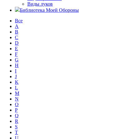
Виды луков
Библиотека Моей Обороны
Все
A
B
C
D
E
F
G
H
I
J
K
L
M
N
O
P
Q
R
S
T
U