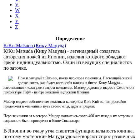
V
W
X
Y
Z
Определение
KiKu Matsuda (Кику Мацуда)
KiKu Matsuda (Кику Мацуда) - легендарный создатель
авторских ножей из Японии, изделия которого обладают
яркой индивидуальностью. Один из ведущих специалистов
по заточке.
Нож и самурай в Японии, почти что слова синонимы. Настоящий сенсей
должен знать, как будет вести себя клинок в битве. Кику Мацуда –
изготавливает ножи уже в пятом поколении. Мастер родился и вырос в Секи, что в
префектуре Гифу - центре ножевой индустрии Японии.
Мастер владеет собственным ножевым концерном Kiku Knives, чем достойно
продолжил и жизненный путь своего отца, деда и предков.
Первые клинки от мастеров Мацуда появились около 400 лет назад и их острота и
надежность были проверены в битве Сикахагара.
В Японии во главу угла ставится функциональность клинка,
поэтому мастерские Мацуда удовлетворяют спрос различных