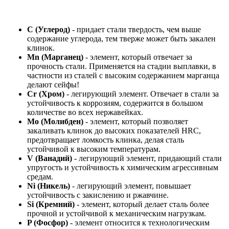
С (Углерод)
- придает стали твердость, чем выше
содержание углерода, тем тверже может быть закален
клинок.
Mn (Марганец)
- элемент, который отвечает за
прочность стали. Применяется на стадии выплавки, в
частности из сталей с высоким содержанием марганца
делают сейфы!
Cr (Хром)
- легирующий элемент. Отвечает в стали за
устойчивость к коррозиям, содержится в большом
количестве во всех нержавейках.
Mo (Молибден)
- элемент, который позволяет
закаливать клинок до высоких показателей HRC,
предотвращает ломкость клинка, делая сталь
устойчивой к высоким температурам.
V (Ванадий)
- легирующий элемент, придающий стали
упругость и устойчивость к химическим агрессивным
средам.
Ni (Никель)
- легирующий элемент, повышает
устойчивость с закислению и ржавчине.
Si (Кремний)
- элемент, который делает сталь более
прочной и устойчивой к механическим нагрузкам.
P (Фосфор)
- элемент относится к технологическим