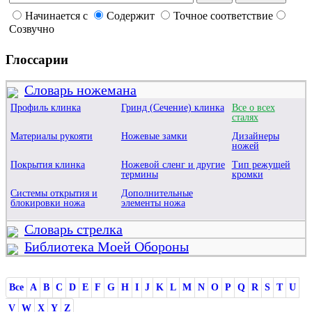
Начинается с
Содержит
Точное соответствие
Созвучно
Глоссарии
Словарь ножемана
Профиль клинка
Гринд (Сечение) клинка
Все о всех
сталях
Материалы рукояти
Ножевые замки
Дизайнеры
ножей
Покрытия клинка
Ножевой сленг и другие
Тип режущей
термины
кромки
Системы открытия и
Дополнительные
блокировки ножа
элементы ножа
Словарь стрелка
Библиотека Моей Обороны
Все
A
B
C
D
E
F
G
H
I
J
K
L
M
N
O
P
Q
R
S
T
U
V
W
X
Y
Z