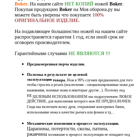
Boker
. На нашем сайте
НЕТ КОПИЙ
ножей
Boker
.
Покупая продукцию
Boker
на Моя оборона.ру вы
можете быть уверены что покупаете
100%
ОРИГИНАЛЬНОЕ ИЗДЕЛИЕ
.
На подавляющее большинство ножей на нашем сайте
распространяется гарантия 1 год, если иной срок не
оговорен производителем.
Гарантийными случаями
НЕ ЯВЛЯЮТСЯ !!!
Преднамеренная порча изделия.
Поломка в результате не целевой
эксплуатации
товара.
Нож в 99% случаев предназначен для того
чтобы строгать и резать (исключение - специализированные ножи для
выживания, военные ножи и некоторые другие...). Поэтому под
НЕ
ЦЕЛЕВЫМ ИСПОЛЬЗОВАНИЕМ мы подразумеваем ЛЮБОЕ
ДЕЙСТВИЕ, для выполнения которого нож НЕ ПРЕДНАЗНАЧЕН.
Сюда мы включаем колку дров, открывание консервных банок,
использование ножа в качестве рычага или фомки и тд...
Механические изменения в процессе эксплуатации.
Царапины, потертости, сколы, патина,
ржавчина
возникшие в процессе эксплуатации не попадают под