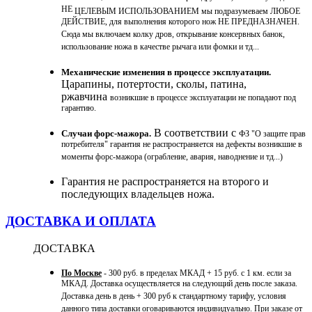
НЕ
ЦЕЛЕВЫМ ИСПОЛЬЗОВАНИЕМ мы подразумеваем ЛЮБОЕ
ДЕЙСТВИЕ, для выполнения которого нож НЕ ПРЕДНАЗНАЧЕН.
Сюда мы включаем колку дров, открывание консервных банок,
использование ножа в качестве рычага или фомки и тд...
Механические изменения в процессе эксплуатации.
Царапины, потертости, сколы, патина,
ржавчина
возникшие в процессе эксплуатации не попадают под
гарантию.
В соответствии с
Случаи форс-мажора.
ФЗ "О защите прав
потребителя" гарантия не распространяется на дефекты возникшие в
моменты форс-мажора (ограбление, авария, наводнение и тд...)
Гарантия не распространяется на второго и
последующих владельцев ножа.
ДОСТАВКА И ОПЛАТА
ДОСТАВКА
По Москве
- 300 руб. в пределах МКАД + 15 руб. с 1 км. если за
МКАД. Доставка осуществляется на следующий день после заказа.
Доставка день в день + 300 руб к стандартному тарифу, условия
данного типа доставки оговариваются индивидуально. При заказе от