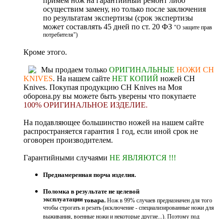
примем нож на гарантийный ремонт либо
осуществим замену, но только после заключения
по результатам экспертизы (срок экспертизы
может составлять 45 дней по ст. 20 ФЗ
"О защите прав
потребителя")
Кроме этого.
Мы продаем только
ОРИГИНАЛЬНЫЕ
НОЖИ CH
KNIVES
. На нашем сайте
НЕТ КОПИЙ
ножей CH
Knives. Покупая продукцию CH Knives на Моя
оборона.ру вы можете быть уверены что покупаете
100% ОРИГИНАЛЬНОЕ ИЗДЕЛИЕ
.
На подавляющее большинство ножей на нашем сайте
распространяется гарантия 1 год, если иной срок не
оговорен производителем.
Гарантийными случаями
НЕ ЯВЛЯЮТСЯ !!!
Преднамеренная порча изделия.
Поломка в результате не целевой
эксплуатации
товара.
Нож в 99% случаев предназначен для того
чтобы строгать и резать (исключение - специализированные ножи для
выживания, военные ножи и некоторые другие...). Поэтому под