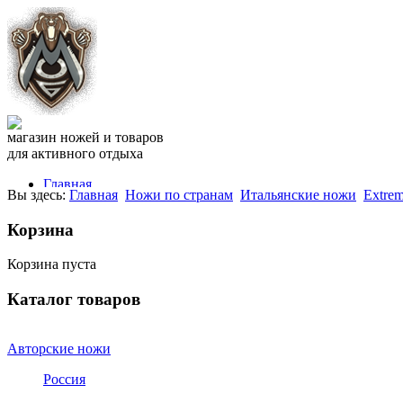
магазин ножей и товаров
для активного отдыха
Главная
Вы здесь:
Главная
Ножи по странам
Итальянские ножи
Extrem
Оплата
Доставка
Корзина
FAQ
Контакты
Корзина пуста
Блог
Отзывы
СПРАВОЧНИК
Каталог товаров
звоните прямо сейчас
+7 981
975 3050
Авторские ножи
или напишите нам
Россия