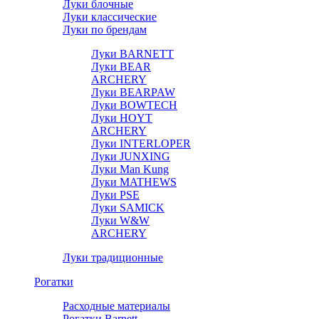
Луки блочные
Луки классические
Луки по брендам
Луки BARNETT
Луки BEAR
ARCHERY
Луки BEARPAW
Луки BOWTECH
Луки HOYT
ARCHERY
Луки INTERLOPER
Луки JUNXING
Луки Man Kung
Луки MATHEWS
Луки PSE
Луки SAMICK
Луки W&W
ARCHERY
Луки традиционные
Рогатки
Расходные материалы
Рогатки Barnett