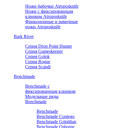
Ножи бабочки Atroposknife
Ножи с фиксированным
клинком Atroposknife
Фрикционные и рамочные
ножи Atroposknife
Bark River
Серия Drop Point Hunter
Серия Gameskeeper
Серия Golok
Серия Rogue
Серия Scandi
Benchmade
Benchmade с
фиксированным клинком
Модельные ряды
Benchmade
Benchmade
Benchmade Contego
Benchmade Griptilian
Benchmade Osborne