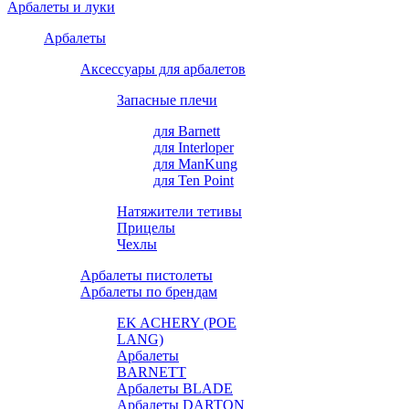
Арбалеты и луки
Арбалеты
Аксессуары для арбалетов
Запасные плечи
для Barnett
для Interloper
для ManKung
для Ten Point
Натяжители тетивы
Прицелы
Чехлы
Арбалеты пистолеты
Арбалеты по брендам
EK ACHERY (POE
LANG)
Арбалеты
BARNETT
Арбалеты BLADE
Арбалеты DARTON