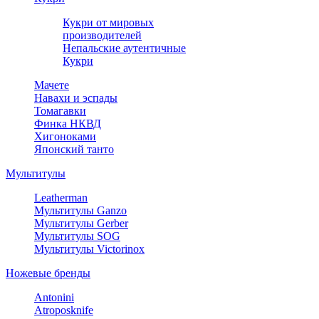
Кукри от мировых
производителей
Непальские аутентичные
Кукри
Мачете
Навахи и эспады
Томагавки
Финка НКВД
Хигоноками
Японский танто
Мультитулы
Leatherman
Мультитулы Ganzo
Мультитулы Gerber
Мультитулы SOG
Мультитулы Victorinox
Ножевые бренды
Antonini
Atroposknife