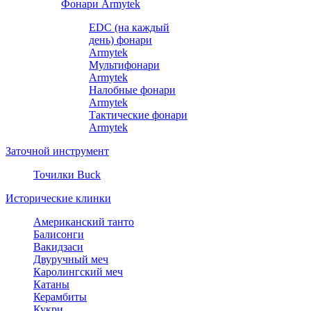
Фонари Armytek
EDC (на каждый
день) фонари
Armytek
Мультифонари
Armytek
Налобные фонари
Armytek
Тактические фонари
Armytek
Заточной инструмент
Точилки Buck
Исторические клинки
Американский танто
Балисонги
Вакидзаси
Двуручный меч
Каролингский меч
Катаны
Керамбиты
Кукри