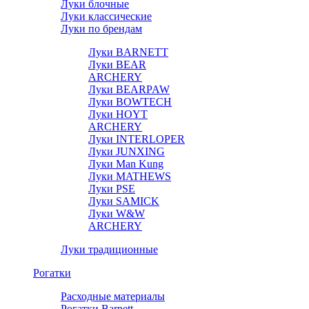
Луки блочные
Луки классические
Луки по брендам
Луки BARNETT
Луки BEAR
ARCHERY
Луки BEARPAW
Луки BOWTECH
Луки HOYT
ARCHERY
Луки INTERLOPER
Луки JUNXING
Луки Man Kung
Луки MATHEWS
Луки PSE
Луки SAMICK
Луки W&W
ARCHERY
Луки традиционные
Рогатки
Расходные материалы
Рогатки Barnett