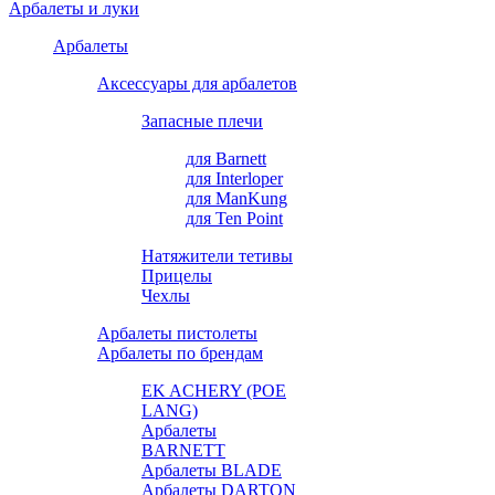
Арбалеты и луки
Арбалеты
Аксессуары для арбалетов
Запасные плечи
для Barnett
для Interloper
для ManKung
для Ten Point
Натяжители тетивы
Прицелы
Чехлы
Арбалеты пистолеты
Арбалеты по брендам
EK ACHERY (POE
LANG)
Арбалеты
BARNETT
Арбалеты BLADE
Арбалеты DARTON