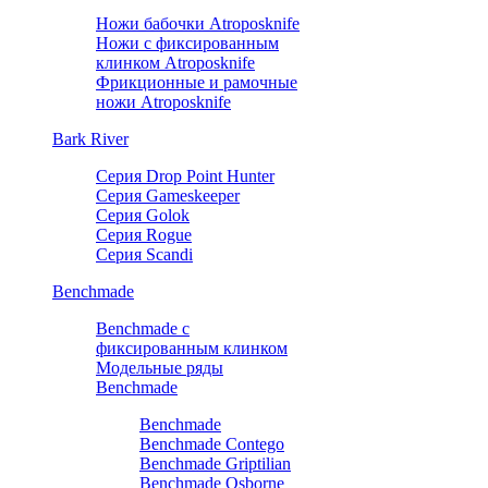
Ножи бабочки Atroposknife
Ножи с фиксированным
клинком Atroposknife
Фрикционные и рамочные
ножи Atroposknife
Bark River
Серия Drop Point Hunter
Серия Gameskeeper
Серия Golok
Серия Rogue
Серия Scandi
Benchmade
Benchmade с
фиксированным клинком
Модельные ряды
Benchmade
Benchmade
Benchmade Contego
Benchmade Griptilian
Benchmade Osborne