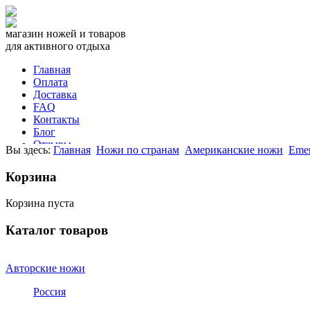
магазин ножей и товаров
для активного отдыха
Главная
Оплата
Доставка
FAQ
Контакты
Блог
Отзывы
Вы здесь:
Главная
Ножи по странам
Американские ножи
Emer
СПРАВОЧНИК
Корзина
звоните прямо сейчас
+7 981
975 3050
Корзина пуста
или напишите нам
Каталог товаров
Авторские ножи
Россия