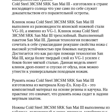
Cold Steel 38CSM SRK San Mai III - изготовлен в стране
восходящего солнца что уже само по себе служит
доказательством его поразительной остроты.
Клинок ножа Cold Steel 38CSM SRK San Mai III
выполнен из разновидности японской ножевой стали
VG-10, а именно из VG-1. Клинок ножа Cold Steel
38CSM SRK San Mai III трехслойный. Выполненный
пакетом San Mai III. Данная технология позволяет
сочетать в себе сумасшедшие режушие свойства ножа с
высокой устойчивостью при боковых нагрузках.
Достигается это как раз при помощи технологии San
Mai III, когда более твердый слой из VG-1 усилен с
боков более мягкой сталью. Данная модель имеет
клинок дроп-поинт и спуски от обуха, нож можно
утнести к универсальным походным ножам.
Рукоять ножа Cold Steel 38CSM SRK San Mai III
изготовлена из материала Kray-Ex. Kray-Ex - это
композитный материал на основе резины и каучука. На
практике это означает, что рукоять ножа сидит в ладони
мертвым хватом.
Ножны Cold Steel 38CSM SRK San Mai III выполнены из
кайдекса, долговечный и очень прочные, устойчивые к