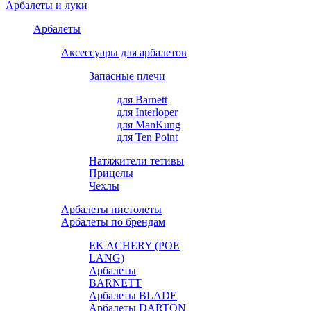
Арбалеты и луки
Арбалеты
Аксессуары для арбалетов
Запасные плечи
для Barnett
для Interloper
для ManKung
для Ten Point
Натяжители тетивы
Прицелы
Чехлы
Арбалеты пистолеты
Арбалеты по брендам
EK ACHERY (POE
LANG)
Арбалеты
BARNETT
Арбалеты BLADE
Арбалеты DARTON