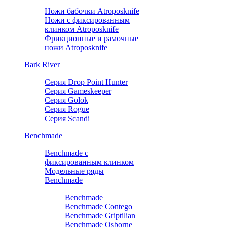
Ножи бабочки Atroposknife
Ножи с фиксированным
клинком Atroposknife
Фрикционные и рамочные
ножи Atroposknife
Bark River
Серия Drop Point Hunter
Серия Gameskeeper
Серия Golok
Серия Rogue
Серия Scandi
Benchmade
Benchmade с
фиксированным клинком
Модельные ряды
Benchmade
Benchmade
Benchmade Contego
Benchmade Griptilian
Benchmade Osborne