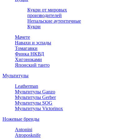
Кукри от мировых
производителей
Непальские аутентичные
Кукри
Мачете
Навахи и эспады
Томагавки
Финка НКВД
Хигоноками
Японский танто
Мультитулы
Leatherman
Мультитулы Ganzo
Мультитулы Gerber
Мультитулы SOG
Мультитулы Victorinox
Ножевые бренды
Antonini
Atroposknife