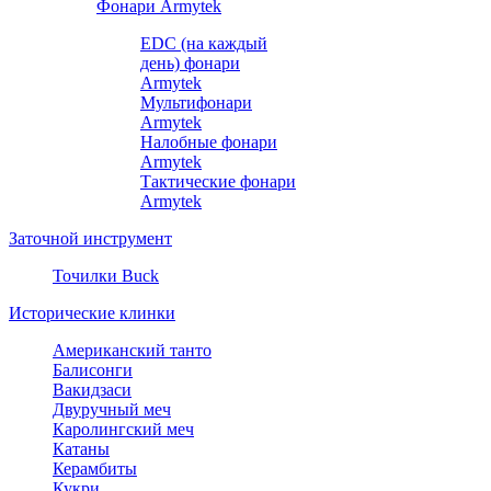
Фонари Armytek
EDC (на каждый
день) фонари
Armytek
Мультифонари
Armytek
Налобные фонари
Armytek
Тактические фонари
Armytek
Заточной инструмент
Точилки Buck
Исторические клинки
Американский танто
Балисонги
Вакидзаси
Двуручный меч
Каролингский меч
Катаны
Керамбиты
Кукри