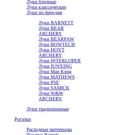
Луки блочные
Луки классические
Луки по брендам
Луки BARNETT
Луки BEAR
ARCHERY
Луки BEARPAW
Луки BOWTECH
Луки HOYT
ARCHERY
Луки INTERLOPER
Луки JUNXING
Луки Man Kung
Луки MATHEWS
Луки PSE
Луки SAMICK
Луки W&W
ARCHERY
Луки традиционные
Рогатки
Расходные материалы
Рогатки Barnett