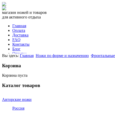
магазин ножей и товаров
для активного отдыха
Главная
Оплата
Доставка
FAQ
Контакты
Блог
Отзывы
Вы здесь:
Главная
Ножи по форме и назначению
Фронтальные
СПРАВОЧНИК
Корзина
звоните прямо сейчас
+7 981
975 3050
Корзина пуста
или напишите нам
Каталог товаров
Авторские ножи
Россия