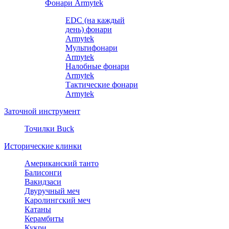
Фонари Armytek
EDC (на каждый
день) фонари
Armytek
Мультифонари
Armytek
Налобные фонари
Armytek
Тактические фонари
Armytek
Заточной инструмент
Точилки Buck
Исторические клинки
Американский танто
Балисонги
Вакидзаси
Двуручный меч
Каролингский меч
Катаны
Керамбиты
Кукри