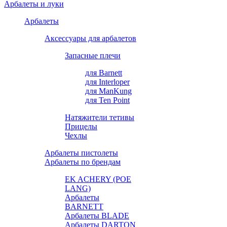
Арбалеты и луки
Арбалеты
Аксессуары для арбалетов
Запасные плечи
для Barnett
для Interloper
для ManKung
для Ten Point
Натяжители тетивы
Прицелы
Чехлы
Арбалеты пистолеты
Арбалеты по брендам
EK ACHERY (POE
LANG)
Арбалеты
BARNETT
Арбалеты BLADE
Арбалеты DARTON