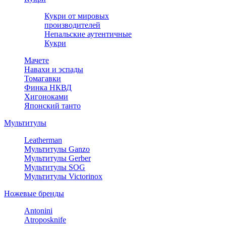
Кукри от мировых
производителей
Непальские аутентичные
Кукри
Мачете
Навахи и эспады
Томагавки
Финка НКВД
Хигоноками
Японский танто
Мультитулы
Leatherman
Мультитулы Ganzo
Мультитулы Gerber
Мультитулы SOG
Мультитулы Victorinox
Ножевые бренды
Antonini
Atroposknife