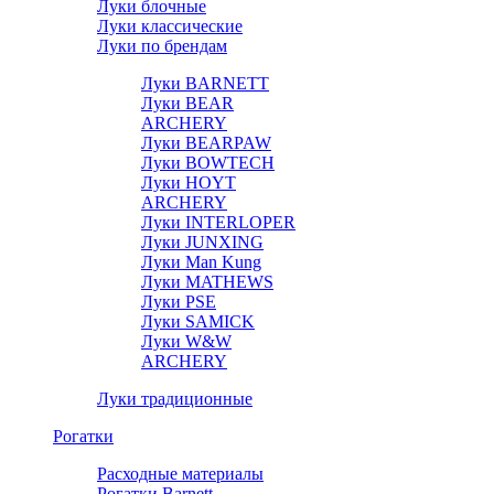
Луки блочные
Луки классические
Луки по брендам
Луки BARNETT
Луки BEAR
ARCHERY
Луки BEARPAW
Луки BOWTECH
Луки HOYT
ARCHERY
Луки INTERLOPER
Луки JUNXING
Луки Man Kung
Луки MATHEWS
Луки PSE
Луки SAMICK
Луки W&W
ARCHERY
Луки традиционные
Рогатки
Расходные материалы
Рогатки Barnett