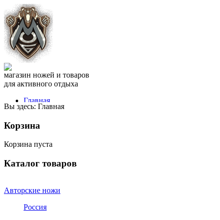
магазин ножей и товаров
для активного отдыха
Главная
Вы здесь:
Главная
Оплата
Доставка
Корзина
FAQ
Контакты
Корзина пуста
Блог
Отзывы
СПРАВОЧНИК
Каталог товаров
звоните прямо сейчас
+7 981
975 3050
Авторские ножи
или напишите нам
Россия