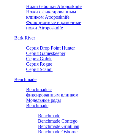
Ножи бабочки Atroposknife
Ножи с фиксированным
клинком Atroposknife
Фрикционные и рамочные
ножи Atroposknife
Bark River
Серия Drop Point Hunter
Серия Gameskeeper
Серия Golok
Серия Rogue
Серия Scandi
Benchmade
Benchmade с
фиксированным клинком
Модельные ряды
Benchmade
Benchmade
Benchmade Contego
Benchmade Griptilian
Benchmade Osborne