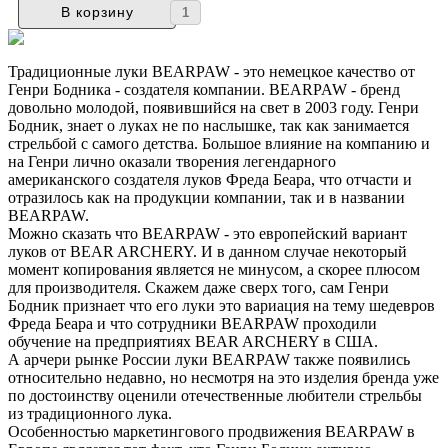
Традиционные луки BEARPAW - это немецкое качество от
Генри Бодника - создателя компании. BEARPAW - бренд
довольно молодой, появившийся на свет в 2003 году. Генри
Бодник, знает о луках не по наслышке, так как занимается
стрельбой с самого детства. Большое влияние на компанию и
на Генри лично оказали творения легендарного
американского создателя луков Фреда Беара, что отчасти и
отразилось как на продукции компании, так и в названии
BEARPAW.
Можно сказать что BEARPAW - это европейский вариант
луков от BEAR ARCHERY. И в данном случае некоторый
момент копирования является не минусом, а скорее плюсом
для производителя. Скажем даже сверх того, сам Генри
Бодник признает что его луки это вариация на тему шедевров
Фреда Беара и что сотрудники BEARPAW проходили
обучение на предприятиях BEAR ARCHERY в США.
А арчери рынке России луки BEARPAW также появились
относительно недавно, но несмотря на это изделия бренда уже
по достоинству оценили отечественные любители стрельбы
из традиционного лука.
Особенностью маркетингового продвижения BEARPAW в